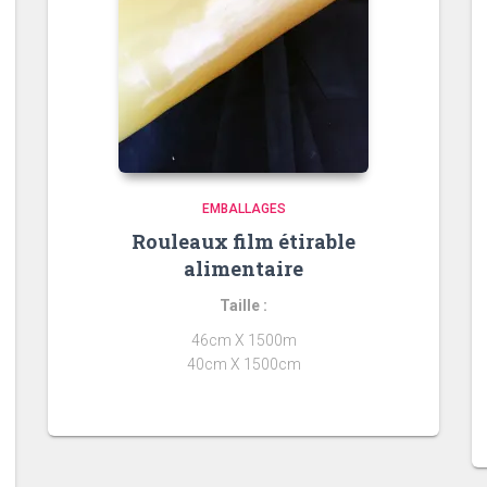
EMBALLAGES
Rouleaux film étirable
alimentaire
Taille :
46cm X 1500m
40cm X 1500cm