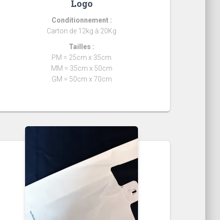
Logo
Conditionnement :
Carton de 12kg à 20Kg
Tailles :
PM = 25cm x 35cm
MM = 35cm x 50cm
GM = 50cm x 70cm