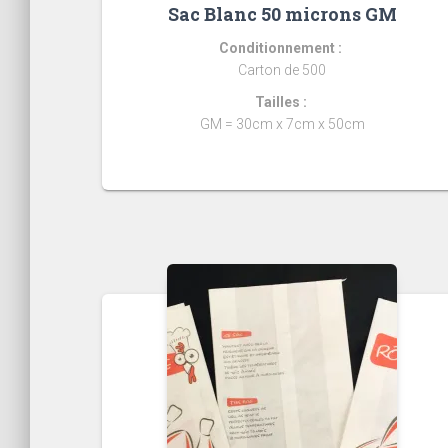
Sac Blanc 50 microns GM
Conditionnement :
Carton de 500
Tailles :
GM = 30cm x 7cm x 50cm