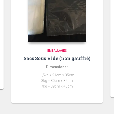
EMBALLAGES
Sacs Sous Vide (non gauffré)
Dimensions
:
1,5kg = 21cm x 35cm
3kg = 30cm x 35cm
7kg = 39cm x 45cm