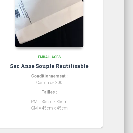
EMBALLAGES
Sac Anse Souple Réutilisable
Conditionnement :
Carton de 300
Tailles :
PM = 35cm x 35cm
GM = 45cm x 45cm