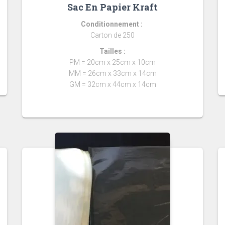
Sac En Papier Kraft
Conditionnement :
Carton de 250
Tailles :
PM = 20cm x 25cm x 10cm
MM = 26cm x 33cm x 14cm
GM = 32cm x 44cm x 14cm