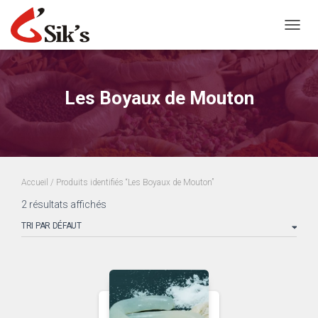
OUVRI
Les Boyaux de Mouton
Accueil
/ Produits identifiés “Les Boyaux de Mouton”
2 résultats affichés