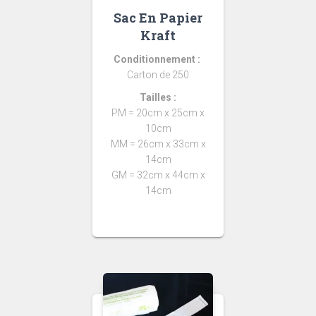
Sac En Papier
Kraft
Conditionnement :
Carton de 250
Tailles :
PM = 20cm x 25cm x
10cm
MM = 26cm x 33cm x
14cm
GM = 32cm x 44cm x
14cm